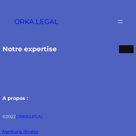
Aller
au
contenu
ORKA.LEGAL
Notre expertise
A propos :
©2022
ORKA.LEGAL
Mentions légales