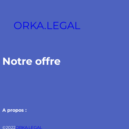
Aller
au
contenu
ORKA.LEGAL
Notre offre
A propos :
©2022
ORKA.LEGAL